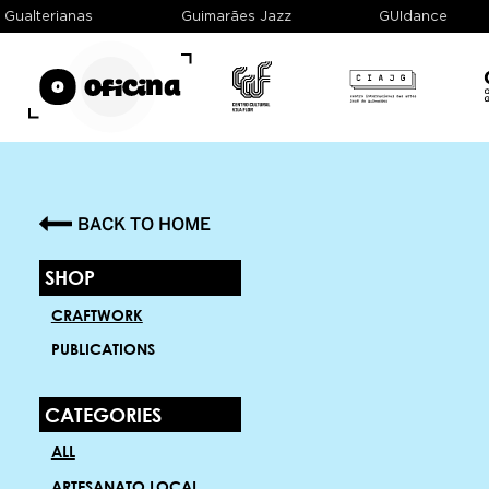
 e Gualterianas
Guimarães Jazz
GUIdance
BACK TO HOME
SHOP
CRAFTWORK
PUBLICATIONS
CATEGORIES
ALL
ARTESANATO LOCAL