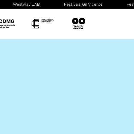
Westway LAB
Festivais Gil Vicente
F