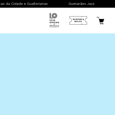
estas da Cidade e Gualterianas
Guimarães Jazz